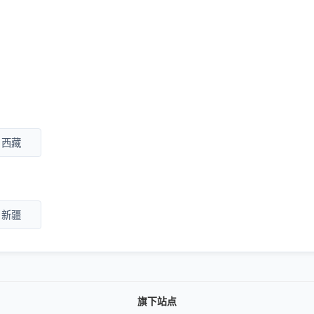
西藏
新疆
旗下站点