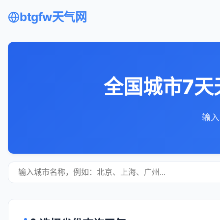
btgfw天气网
全国城市7天
输入