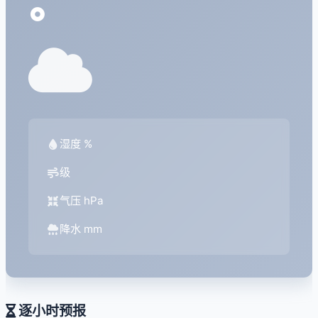
°
湿度 %
级
气压 hPa
降水 mm
逐小时预报