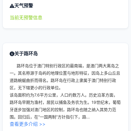
天气预警
当前无预警信息
关于路环岛
路环岛位于澳门特别行政区的最南端，是澳门两大离岛之
一。其名称源于岛屿的地理位置与地形特征，因岛上多山丘且
道路蜿蜒曲折而得名。路环岛在行政上隶属于澳门特别行政
区，无下辖更小的行政单位。
该岛面积约为7.6平方公里，人口约数万人。历史沿革方面，
路环岛早期为渔村，居民以捕鱼及务农为生。19世纪末，葡萄
牙逐步加强对澳门地区的控制，路环岛也随之纳入其势力范
围。回归后，在“一国两制”方针指引下，路...
查看更多介绍 >>