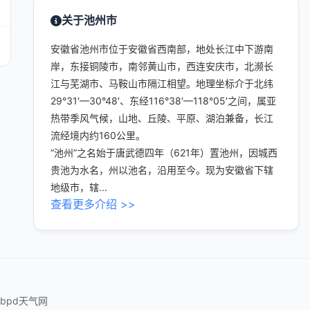
关于池州市
安徽省池州市位于安徽省西南部，地处长江中下游南
岸，东接铜陵市，南邻黄山市，西连安庆市，北濒长
江与芜湖市、马鞍山市隔江相望。地理坐标介于北纬
29°31′—30°48′、东经116°38′—118°05′之间，属亚
热带季风气候，山地、丘陵、平原、湖泊兼备，长江
流经境内约160公里。
“池州”之名始于唐武德四年（621年）置池州，因城西
贵池为水名，州以池名，沿用至今。现为安徽省下辖
地级市，辖...
查看更多介绍 >>
tbpd天气网