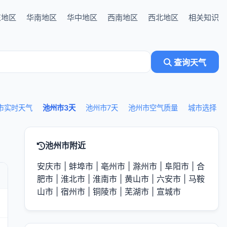
东地区
华南地区
华中地区
西南地区
西北地区
相关知识
查询天气
市实时天气
池州市3天
池州市7天
池州市空气质量
城市选择
池州市附近
安庆市
|
蚌埠市
|
亳州市
|
滁州市
|
阜阳市
|
合
肥市
|
淮北市
|
淮南市
|
黄山市
|
六安市
|
马鞍
山市
|
宿州市
|
铜陵市
|
芜湖市
|
宣城市