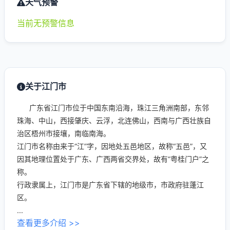
天气预警
当前无预警信息
关于江门市
广东省江门市位于中国东南沿海，珠江三角洲南部，东邻
珠海、中山，西接肇庆、云浮，北连佛山，西南与广西壮族自
治区梧州市接壤，南临南海。
江门市名称由来于“江”字，因地处五邑地区，故称“五邑”，又
因其地理位置处于广东、广西两省交界处，故有“粤桂门户”之
称。
行政隶属上，江门市是广东省下辖的地级市，市政府驻蓬江
区。
...
查看更多介绍 >>