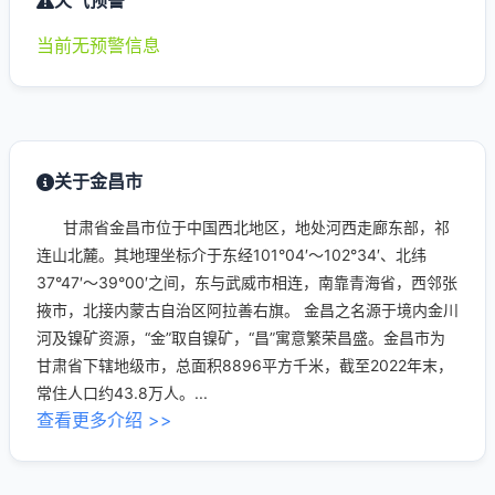
天气预警
当前无预警信息
关于金昌市
甘肃省金昌市位于中国西北地区，地处河西走廊东部，祁
连山北麓。其地理坐标介于东经101°04′～102°34′、北纬
37°47′～39°00′之间，东与武威市相连，南靠青海省，西邻张
掖市，北接内蒙古自治区阿拉善右旗。 金昌之名源于境内金川
河及镍矿资源，“金”取自镍矿，“昌”寓意繁荣昌盛。金昌市为
甘肃省下辖地级市，总面积8896平方千米，截至2022年末，
常住人口约43.8万人。...
查看更多介绍 >>