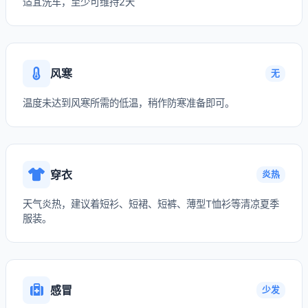
适宜洗车，至少可维持2天
风寒
无
温度未达到风寒所需的低温，稍作防寒准备即可。
穿衣
炎热
天气炎热，建议着短衫、短裙、短裤、薄型T恤衫等清凉夏季
服装。
感冒
少发