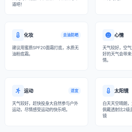
道吧！
化妆
心情
去油防晒
建议用蜜质SPF20面霜打底，水质无
天气较好，空气
油粉底霜。
好的天气会带来
情。
运动
太阳镜
适宜
天气较好，赶快投身大自然参与户外
白天天空晴朗，
运动，尽情感受运动的快乐吧。
佩戴透射比2级且
镜