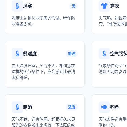
风寒
穿衣
无
温度未达到风寒所需的低温，稍作防
天气热，建议着
寒准备即可。
套、T恤等夏季
舒适度
空气污
舒适
白天温度适宜，风力不大，相信您在
气象条件对空气
这样的天气条件下，应会感到比较清
清除无明显影响
爽和舒适。
晾晒
钓鱼
适宜
天气不错，适宜晾晒。赶紧把久未见
天气条件适宜垂
阳光的衣物搬出来吸收一下太阳的味
垂钓时光。