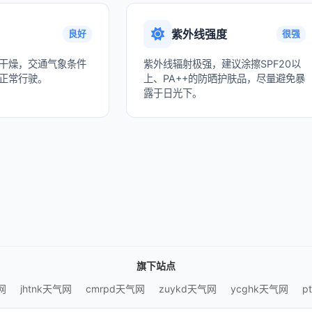
紫外线强度
良好
很强
干燥，交通气象条件
紫外线辐射极强，建议涂擦SPF20以
正常行驶。
上、PA++的防晒护肤品，尽量避免暴
露于日光下。
旗下站点
网
jhtnk天气网
cmrpd天气网
zuykd天气网
ycghk天气网
p