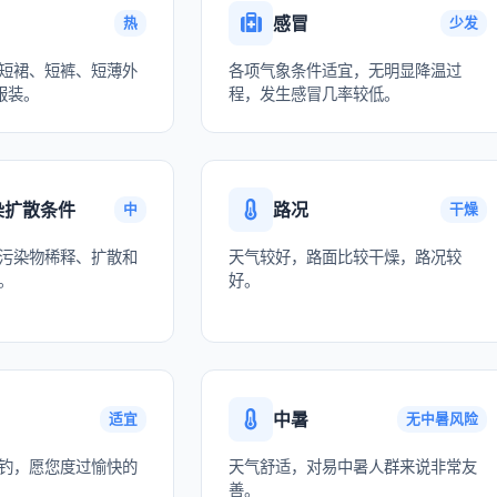
感冒
热
少发
短裙、短裤、短薄外
各项气象条件适宜，无明显降温过
服装。
程，发生感冒几率较低。
染扩散条件
路况
中
干燥
污染物稀释、扩散和
天气较好，路面比较干燥，路况较
。
好。
中暑
适宜
无中暑风险
钓，愿您度过愉快的
天气舒适，对易中暑人群来说非常友
善。