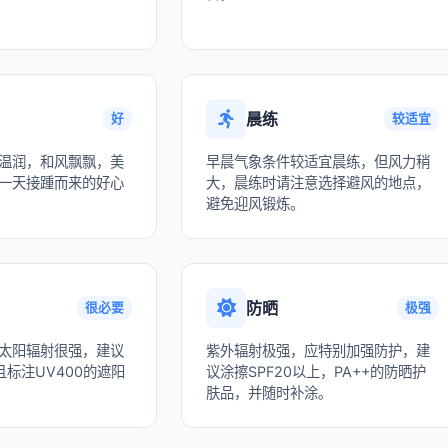
晨练
好
较适宜
温润，和风飘飘，美
早晨气象条件较适宜晨练，但风力稍
一天接踵而来的好心
大，晨练时请注意选择避风的地点，
避免迎风锻炼。
防晒
很必要
极强
太阳辐射很强，建议
紫外辐射极强，应特别加强防护，建
标注UV400的遮阳
议涂擦SPF20以上，PA++的防晒护
肤品，并随时补涂。