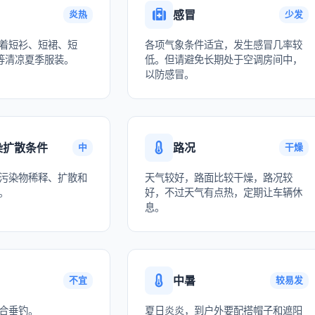
感冒
炎热
少发
着短衫、短裙、短
各项气象条件适宜，发生感冒几率较
等清凉夏季服装。
低。但请避免长期处于空调房间中，
以防感冒。
染扩散条件
路况
中
干燥
污染物稀释、扩散和
天气较好，路面比较干燥，路况较
。
好，不过天气有点热，定期让车辆休
息。
中暑
不宜
较易发
合垂钓。
夏日炎炎，到户外要配搭帽子和遮阳