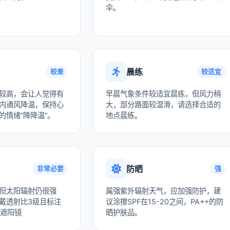
伞。
晨练
较差
较适宜
较高，会让人觉得有
早晨气象条件较适宜晨练，但风力稍
内通风降温，保持心
大，部分路面较湿滑，请选择合适的
的情绪“降降温”。
地点晨练。
防晒
非常必要
强
但太阳辐射仍很强
属强紫外辐射天气，应加强防护，建
戴透射比3级且标注
议涂擦SPF在15-20之间，PA++的防
的遮阳镜
晒护肤品。