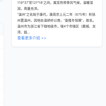
119°37′至121°18′之间，属亚热带季风气候，温暖湿
润，雨量充沛。
“温州”之名始于唐代，唐高宗上元二年（675年）析括
州置温州，因地处温峤岭以南，“虽隆冬恒燠”，故名。
温州市为浙江省下辖地级市，辖4个市辖区（鹿城、龙
湾、瓯...
查看更多介绍 >>