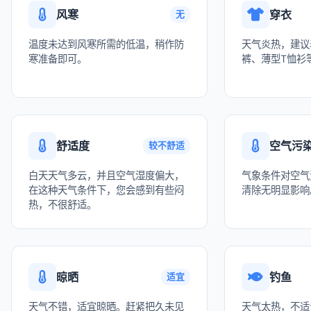
风寒
穿衣
无
温度未达到风寒所需的低温，稍作防
天气炎热，建议
寒准备即可。
裤、薄型T恤衫
舒适度
空气污
较不舒适
白天天气多云，并且空气湿度偏大，
气象条件对空气
在这种天气条件下，您会感到有些闷
清除无明显影响
热，不很舒适。
晾晒
钓鱼
适宜
天气不错，适宜晾晒。赶紧把久未见
天气太热，不适