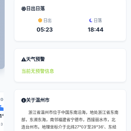
日出日落
日出
日落
05:23
18:44
天气预警
当前无预警信息
:00
00:00
关于温州市
01:00
08:00
02:00
0
浙江省温州市位于中国东南沿海，地处浙江省东南
1°
31°
30°
29°
30°
部，东濒东海，南邻福建省宁德市，西接丽水市，北
-3
1-3
1-3
1-3
1-3
连台州市。地理坐标介于北纬27°03′至28°36′、东经