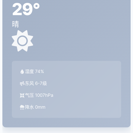
29°
晴
湿度 74%
东风 6-7级
气压 1007hPa
降水 0mm