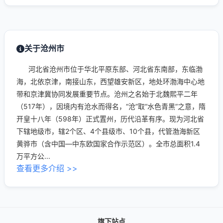
关于沧州市
河北省沧州市位于华北平原东部、河北省东南部，东临渤
海，北依京津，南接山东，西望雄安新区，地处环渤海中心地
带和京津冀协同发展重要节点。沧州之名始于北魏熙平二年
（517年），因境内有沧水而得名，“沧”取“水色青黑”之意，隋
开皇十八年（598年）正式置州，历代沿革有序。现为河北省
下辖地级市，辖2个区、4个县级市、10个县，代管渤海新区
黄骅市（含中国—中东欧国家合作示范区）。全市总面积1.4
万平方公...
查看更多介绍 >>
旗下站点