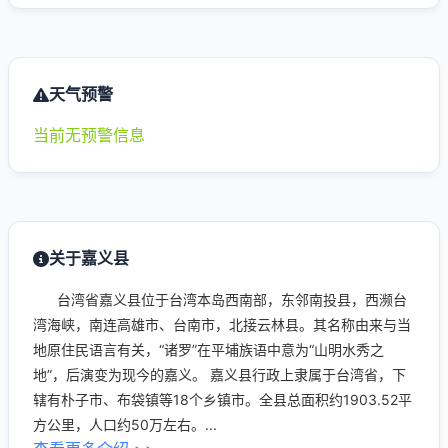
天气预警
当前无预警信息
关于嘉义县
台湾省嘉义县位于台湾本岛西南部，东邻南投县，西濒台
湾海峡，南连高雄市、台南市，北接云林县。其名称由来与当
地原住民语言有关，“诸罗”在平埔族语中意为“山明水秀之
地”，后演变为现今的嘉义。 嘉义县行政上隶属于台湾省，下
辖有朴子市、布袋镇等18个乡镇市。全县总面积约1903.52平
方公里，人口约50万左右。...