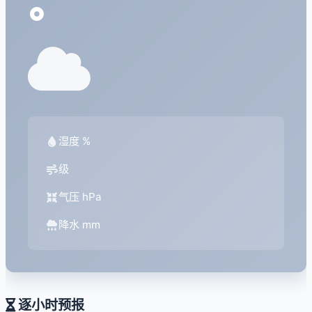
°
湿度 %
级
气压 hPa
降水 mm
逐小时预报