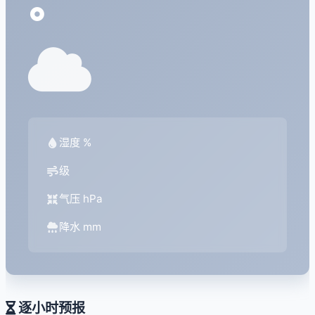
°
湿度 %
级
气压 hPa
降水 mm
逐小时预报