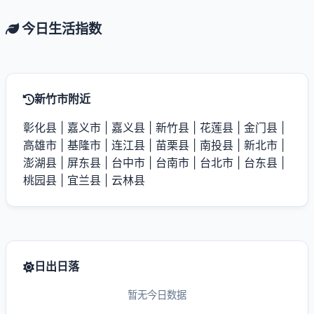
今日生活指数
新竹市附近
彰化县
|
嘉义市
|
嘉义县
|
新竹县
|
花莲县
|
金门县
|
高雄市
|
基隆市
|
连江县
|
苗栗县
|
南投县
|
新北市
|
澎湖县
|
屏东县
|
台中市
|
台南市
|
台北市
|
台东县
|
桃园县
|
宜兰县
|
云林县
日出日落
暂无今日数据