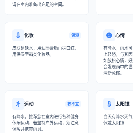
请在室内准备出充足的空间。
化妆
心情
保湿
皮肤易缺水，用润唇膏后再抹口红，
有降水，雨水可
用保湿型霜类化妆品。
上轻愁，与其因
如放松心情，好
会发现雨中的世
清新葱郁。
运动
太阳镜
较不宜
有降水，推荐您在室内进行各种健身
白天有降水天气
休闲运动，若坚持户外运动，须注意
佩戴太阳镜
保暖并携带雨具。