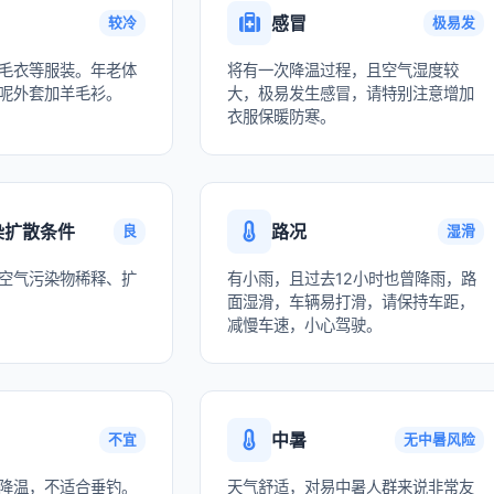
感冒
较冷
极易发
毛衣等服装。年老体
将有一次降温过程，且空气湿度较
呢外套加羊毛衫。
大，极易发生感冒，请特别注意增加
衣服保暖防寒。
染扩散条件
路况
良
湿滑
空气污染物稀释、扩
有小雨，且过去12小时也曾降雨，路
面湿滑，车辆易打滑，请保持车距，
减慢车速，小心驾驶。
中暑
不宜
无中暑风险
降温，不适合垂钓。
天气舒适，对易中暑人群来说非常友