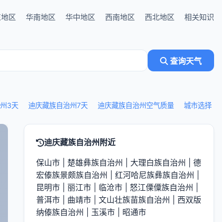
东地区
华南地区
华中地区
西南地区
西北地区
相关知识
查询天气
州3天
迪庆藏族自治州7天
迪庆藏族自治州空气质量
城市选择
迪庆藏族自治州附近
保山市
|
楚雄彝族自治州
|
大理白族自治州
|
德
宏傣族景颇族自治州
|
红河哈尼族彝族自治州
|
昆明市
|
丽江市
|
临沧市
|
怒江傈僳族自治州
|
普洱市
|
曲靖市
|
文山壮族苗族自治州
|
西双版
纳傣族自治州
|
玉溪市
|
昭通市