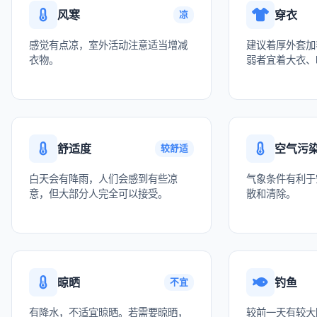
风寒
穿衣
凉
感觉有点凉，室外活动注意适当增减
建议着厚外套加
衣物。
弱者宜着大衣、
舒适度
空气污
较舒适
白天会有降雨，人们会感到有些凉
气象条件有利于
意，但大部分人完全可以接受。
散和清除。
晾晒
钓鱼
不宜
有降水，不适宜晾晒。若需要晾晒，
较前一天有较大