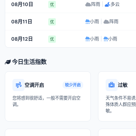
08月10日
阵雨
|
多云
优
08月11日
小雨
|
阵雨
优
08月12日
小雨
|
小雨
优
今日生活指数
空调开启
过敏
较少开启
您将感到很舒适，一般不需要开启空
天气条件不易诱
调。
殊体质人群应预
敏。