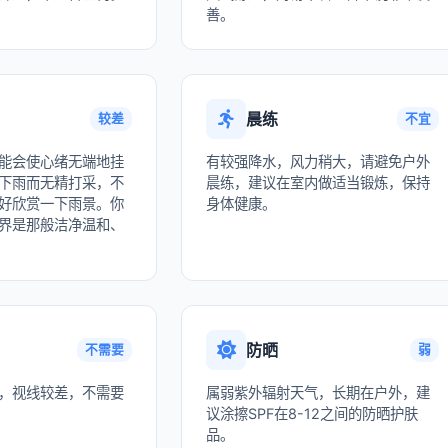
善。
晨练
较差
不宜
能会使心绪无端地挂
有较强降水，风力稍大，请避免户外
下雨而无精打采，不
晨练，建议在室内做适当锻炼，保持
好欣赏一下雨景。你
身体健康。
界是那般洁净温和、
防晒
不需要
弱
，视线较差，不需要
属弱紫外辐射天气，长期在户外，建
议涂擦SPF在8-12之间的防晒护肤
品。