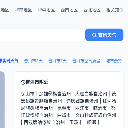
东地区
华南地区
华中地区
西南地区
西北地区
相关知识
查询天气
市实时天气
普洱市3天
普洱市7天
普洱市空气质量
城市选择
普洱市附近
保山市
|
楚雄彝族自治州
|
大理白族自治州
|
德
宏傣族景颇族自治州
|
迪庆藏族自治州
|
红河哈
尼族彝族自治州
|
昆明市
|
丽江市
|
临沧市
|
怒
江傈僳族自治州
|
曲靖市
|
文山壮族苗族自治州
|
西双版纳傣族自治州
|
玉溪市
|
昭通市