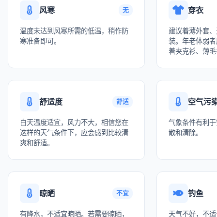
风寒
穿衣
无
温度未达到风寒所需的低温，稍作防
建议着薄外套、
寒准备即可。
装。年老体弱者
着夹克衫、薄毛
舒适度
空气污
舒适
白天温度适宜，风力不大，相信您在
气象条件有利于
这样的天气条件下，应会感到比较清
散和清除。
爽和舒适。
晾晒
钓鱼
不宜
有降水，不适宜晾晒。若需要晾晒，
天气不好，不适