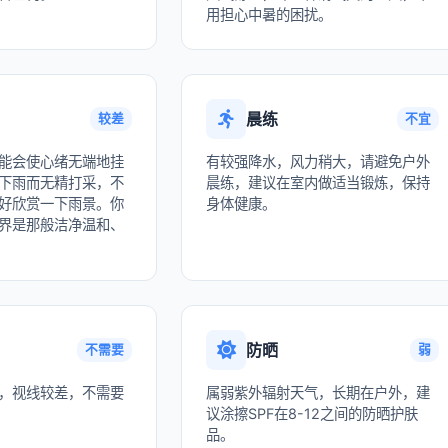
用担心中暑的困扰。
晨练
较差
不宜
能会使心绪无端地挂
有较强降水，风力稍大，请避免户外
下雨而无精打采，不
晨练，建议在室内做适当锻炼，保持
好欣赏一下雨景。你
身体健康。
界是那般洁净温和、
防晒
不需要
弱
，视线较差，不需要
属弱紫外辐射天气，长期在户外，建
议涂擦SPF在8-12之间的防晒护肤
品。