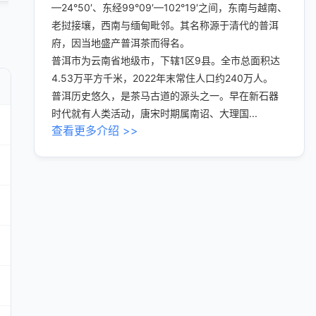
—24°50′、东经99°09′—102°19′之间，东南与越南、
老挝接壤，西南与缅甸毗邻。其名称源于清代的普洱
府，因当地盛产普洱茶而得名。
普洱市为云南省地级市，下辖1区9县。全市总面积达
4.53万平方千米，2022年末常住人口约240万人。
普洱历史悠久，是茶马古道的源头之一。早在新石器
时代就有人类活动，唐宋时期属南诏、大理国...
查看更多介绍 >>