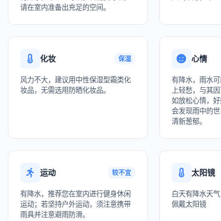
请在室内准备出充足的空间。
化妆
心情
保湿
风力不大，建议用中性保湿型霜类化
有降水，雨水可
妆品，无需选用防晒化妆品。
上轻愁，与其因
如放松心情，好
会发现雨中的世
清新葱郁。
运动
太阳镜
较不宜
有降水，推荐您在室内进行健身休闲
白天有降水天气
运动；若坚持户外运动，须注意携带
佩戴太阳镜
雨具并注意避雨防滑。