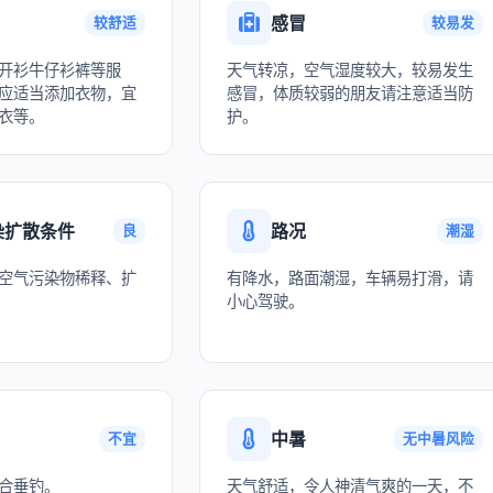
感冒
较舒适
较易发
开衫牛仔衫裤等服
天气转凉，空气湿度较大，较易发生
应适当添加衣物，宜
感冒，体质较弱的朋友请注意适当防
衣等。
护。
染扩散条件
路况
良
潮湿
空气污染物稀释、扩
有降水，路面潮湿，车辆易打滑，请
小心驾驶。
中暑
不宜
无中暑风险
合垂钓。
天气舒适，令人神清气爽的一天，不