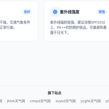
紫外线强度
良好
很强
干燥，交通气象条件
紫外线辐射极强，建议涂擦SPF20以
正常行驶。
上、PA++的防晒护肤品，尽量避免暴
露于日光下。
旗下站点
网
jhtnk天气网
cmrpd天气网
zuykd天气网
ycghk天气网
p