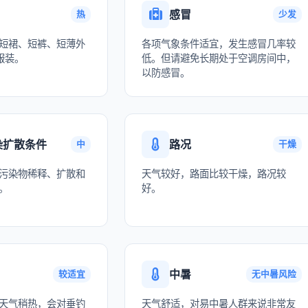
感冒
热
少发
短裙、短裤、短薄外
各项气象条件适宜，发生感冒几率较
服装。
低。但请避免长期处于空调房间中，
以防感冒。
染扩散条件
路况
中
干燥
污染物稀释、扩散和
天气较好，路面比较干燥，路况较
。
好。
中暑
较适宜
无中暑风险
天气稍热，会对垂钓
天气舒适，对易中暑人群来说非常友