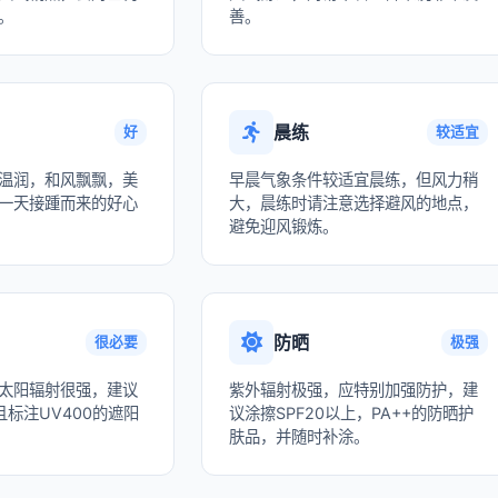
。
善。
晨练
好
较适宜
温润，和风飘飘，美
早晨气象条件较适宜晨练，但风力稍
一天接踵而来的好心
大，晨练时请注意选择避风的地点，
避免迎风锻炼。
防晒
很必要
极强
太阳辐射很强，建议
紫外辐射极强，应特别加强防护，建
标注UV400的遮阳
议涂擦SPF20以上，PA++的防晒护
肤品，并随时补涂。