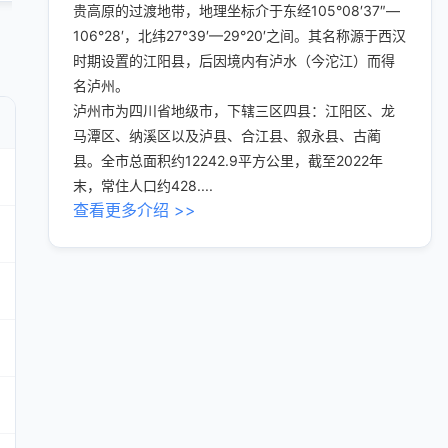
贵高原的过渡地带，地理坐标介于东经105°08′37″—
106°28′，北纬27°39′—29°20′之间。其名称源于西汉
时期设置的江阳县，后因境内有泸水（今沱江）而得
名泸州。
泸州市为四川省地级市，下辖三区四县：江阳区、龙
马潭区、纳溪区以及泸县、合江县、叙永县、古蔺
县。全市总面积约12242.9平方公里，截至2022年
末，常住人口约428....
查看更多介绍 >>