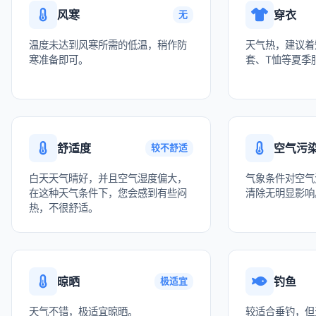
风寒
穿衣
无
温度未达到风寒所需的低温，稍作防
天气热，建议着
寒准备即可。
套、T恤等夏季
舒适度
空气污
较不舒适
白天天气晴好，并且空气湿度偏大，
气象条件对空气
在这种天气条件下，您会感到有些闷
清除无明显影响
热，不很舒适。
晾晒
钓鱼
极适宜
天气不错，极适宜晾晒。
较适合垂钓，但