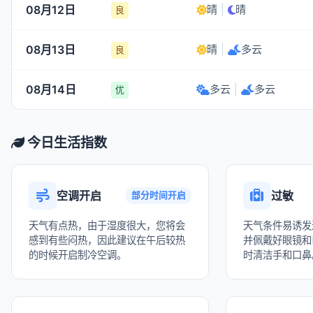
08月12日
晴
|
晴
良
08月13日
晴
|
多云
良
08月14日
多云
|
多云
优
今日生活指数
空调开启
过敏
部分时间开启
天气有点热，由于湿度很大，您将会
天气条件易诱发
感到有些闷热，因此建议在午后较热
并佩戴好眼镜和
的时候开启制冷空调。
时清洁手和口鼻