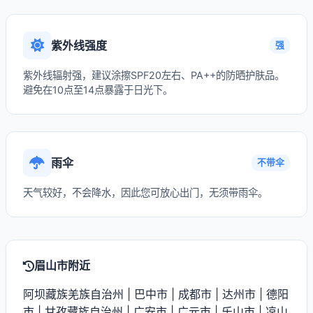
紫外线强度
强
紫外线辐射强，建议涂擦SPF20左右、PA++的防晒护肤品。
避免在10点至14点暴露于日光下。
雨伞
不带伞
天气较好，不会降水，因此您可放心出门，无须带雨伞。
眉山市附近
阿坝藏族羌族自治州
|
巴中市
|
成都市
|
达州市
|
德阳
市
|
甘孜藏族自治州
|
广安市
|
广元市
|
乐山市
|
凉山