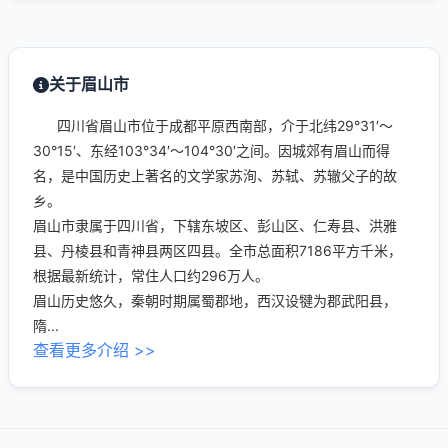
关于眉山市
四川省眉山市位于成都平原西南部，介于北纬29°31′～
30°15′、东经103°34′～104°30′之间。因城郊有眉山而得
名，是中国历史上著名的文学家苏洵、苏轼、苏辙父子的故
乡。
眉山市隶属于四川省，下辖东坡区、彭山区、仁寿县、洪雅
县、丹棱县和青神县两区四县。全市总面积7186平方千米，
根据最新统计，常住人口约296万人。
眉山历史悠久，秦朝时期属蜀郡地，西汉设犍为郡武阳县，
隋...
查看更多介绍 >>