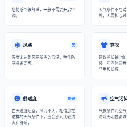
您将感到很舒适，一般不需要开启空
天气条件不易诱
调。
外，无需担心过
风寒
穿衣
无
温度未达到风寒所需的低温，稍作防
建议着长袖T恤
寒准备即可。
装。年老体弱者
马甲和长裤。
舒适度
空气污
舒适
白天温度适宜，风力不大，相信您在
气象条件对空气
这样的天气条件下，应会感到比较清
清除无明显影响
爽和舒适。