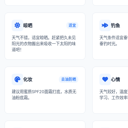
晾晒
钓鱼
适宜
天气不错，适宜晾晒。赶紧把久未见
天气条件适宜垂
阳光的衣物搬出来吸收一下太阳的味
垂钓时光。
道吧！
化妆
心情
去油防晒
建议用蜜质SPF20面霜打底，水质无
天气较好，温度
油粉底霜。
学习、工作效率