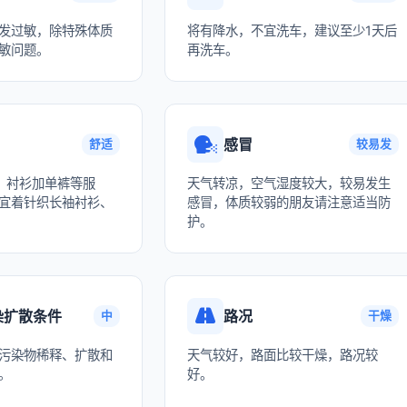
发过敏，除特殊体质
将有降水，不宜洗车，建议至少1天后
敏问题。
再洗车。
感冒
舒适
较易发
、衬衫加单裤等服
天气转凉，空气湿度较大，较易发生
宜着针织长袖衬衫、
感冒，体质较弱的朋友请注意适当防
护。
染扩散条件
路况
中
干燥
污染物稀释、扩散和
天气较好，路面比较干燥，路况较
。
好。