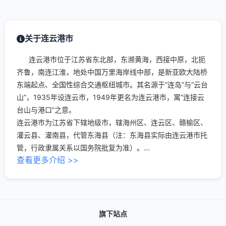
关于连云港市
连云港市位于江苏省东北部，东濒黄海，西接中原，北扼
齐鲁，南连江淮，地处中国万里海岸线中部，是新亚欧大陆桥
东端起点、全国性综合交通枢纽城市。其名源于“连岛”与“云台
山”，1935年设连云市，1949年更名为连云港市，寓“连接云
台山与港口”之意。
连云港市为江苏省下辖地级市，辖海州区、连云区、赣榆区、
灌云县、灌南县，代管东海县（注：东海县实际由连云港市托
管，行政隶属关系以国务院批复为准）。...
查看更多介绍 >>
旗下站点