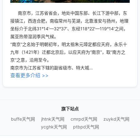
南京市，江苏省省会，地处中国东部、长江下游中部，东
接镇江，西连合肥，南临常州与芜湖，北靠淮安与扬州，地理
坐标介于北纬31°14′—32°37′、东经118°22′—119°14′之间，
属亚热带湿润季风气候。
“南京”之名始于明朝初年，明太祖朱元璋定都应天府，永乐十
九年（1421年）迁都北京后，以应天府为“南京”，取“南方之
京”之意，沿用至今。
南京市为江苏省下辖的副省级市、特大城...
查看更多介绍 >>
旗下站点
buffe天气网
jhtnk天气网
cmrpd天气网
zuykd天气网
ycghk天气网
ptbpd天气网