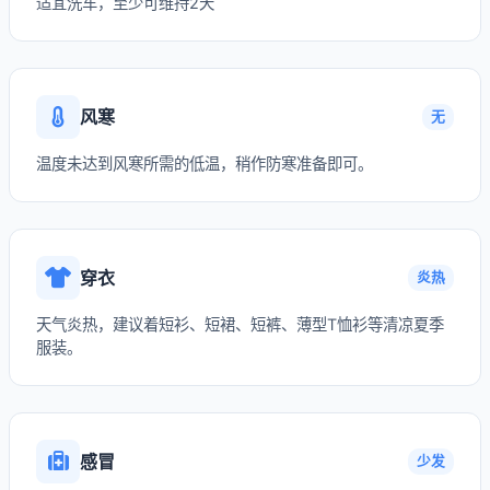
适宜洗车，至少可维持2天
风寒
无
温度未达到风寒所需的低温，稍作防寒准备即可。
穿衣
炎热
天气炎热，建议着短衫、短裙、短裤、薄型T恤衫等清凉夏季
服装。
感冒
少发