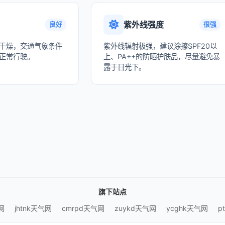
紫外线强度
良好
很强
干燥，交通气象条件
紫外线辐射极强，建议涂擦SPF20以
正常行驶。
上、PA++的防晒护肤品，尽量避免暴
露于日光下。
旗下站点
网
jhtnk天气网
cmrpd天气网
zuykd天气网
ycghk天气网
p