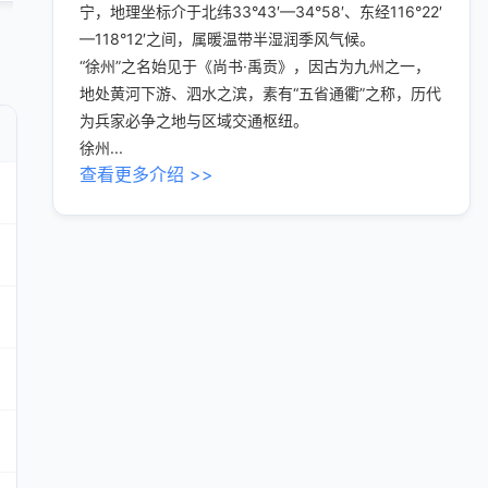
宁，地理坐标介于北纬33°43′—34°58′、东经116°22′
—118°12′之间，属暖温带半湿润季风气候。
“徐州”之名始见于《尚书·禹贡》，因古为九州之一，
地处黄河下游、泗水之滨，素有“五省通衢”之称，历代
为兵家必争之地与区域交通枢纽。
徐州...
查看更多介绍 >>