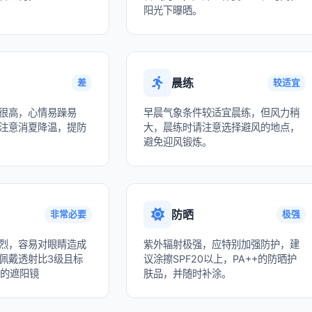
阳光下曝晒。
晨练
差
较适宜
很高，心情易躁易
早晨气象条件较适宜晨练，但风力稍
注意消夏降温，提防
大，晨练时请注意选择避风的地点，
避免迎风锻炼。
防晒
非常必要
极强
烈，容易对眼睛造成
紫外辐射极强，应特别加强防护，建
佩戴透射比3级且标
议涂擦SPF20以上，PA++的防晒护
收的遮阳镜
肤品，并随时补涂。