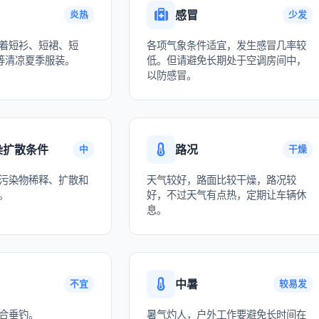
感冒
炎热
少发
着短衫、短裙、短
各项气象条件适宜，发生感冒几率较
等清凉夏季服装。
低。但请避免长期处于空调房间中，
以防感冒。
染扩散条件
路况
中
干燥
污染物稀释、扩散和
天气较好，路面比较干燥，路况较
。
好，不过天气有点热，定期让车辆休
息。
中暑
不宜
较易发
合垂钓。
暑气灼人，户外工作要避免长时间在