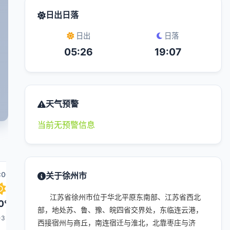
日出日落
日出
日落
05:26
19:07
天气预警
当前无预警信息
:00
09:00
关于徐州市
10:00
17:00
11:00
江苏省徐州市位于华北平原东南部、江苏省西北
0°
33°
34°
36°
34°
部，地处苏、鲁、豫、皖四省交界处，东临连云港，
-3
1-3
3-4
1-3
3-4
西接宿州与商丘，南连宿迁与淮北，北靠枣庄与济