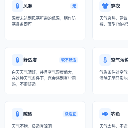
风寒
穿衣
无
温度未达到风寒所需的低温，稍作防
天气炎热，建议
寒准备即可。
裤、薄型T恤衫
舒适度
空气污
较不舒适
白天天气晴好，并且空气湿度偏大，
气象条件对空气
在这种天气条件下，您会感到有些闷
清除无明显影响
热，不很舒适。
晾晒
钓鱼
极适宜
天气不错，极适宜晾晒。
天气太热，不适